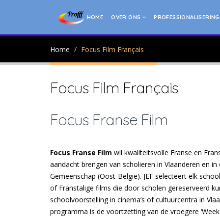
HOME
OVER ONS
PROFESSIONALISERIN
Home
Focus Film Français
Focus Film Français
Focus Franse Film
Focus Franse Film
wil kwaliteitsvolle Franse en Fran
aandacht brengen van scholieren in Vlaanderen en in 
Gemeenschap (Oost-België). JEF selecteert elk school
of Franstalige films die door scholen gereserveerd 
schoolvoorstelling in cinema’s of cultuurcentra in Vla
programma is de voortzetting van de vroegere ‘Week 