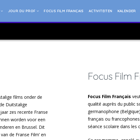
G
JOUR DU PROF
FOCUS FILM FRANÇAIS
ACTIVITEITEN
KALENDER
Focus Film F
Focus Film Français
veu
stalige films onder de
qualité auprès du public
de Duitstalige
germanophone (Belgique). 
jaar zes recente Franse
français ou francophones
kunnen worden voor een
séance scolaire dans les c
anderen en Brussel. Dit
van de Franse Film’ en